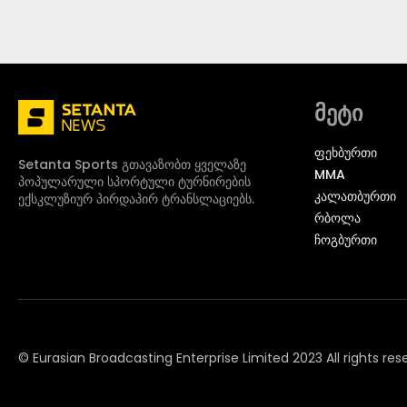
მეტი
ᲤᲔᲮᲑᲣᲠᲗᲘ
Setanta Sports გთავაზობთ ყველაზე
MMA
პოპულარული სპორტული ტურნირების
ᲙᲐᲚᲐᲗᲑᲣᲠᲗᲘ
ექსკლუზიურ პირდაპირ ტრანსლაციებს.
ᲠᲑᲝᲚᲐ
ᲩᲝᲒᲑᲣᲠᲗᲘ
© Eurasian Broadcasting Enterprise Limited 2023 All rights res