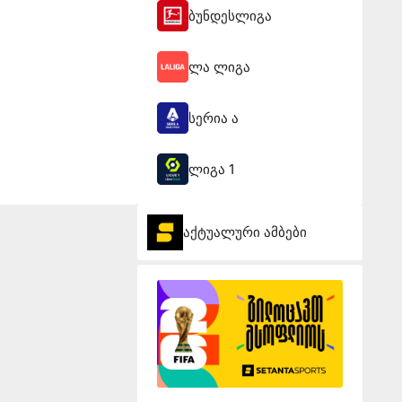
ბუნდესლიგა
ლა ლიგა
სერია ა
ლიგა 1
აქტუალური ამბები