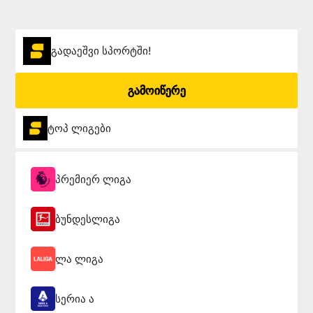
გადაეშვი სპორტში!
გამოიწერე
ტოპ ლიგები
პრემიერ ლიგა
ბუნდესლიგა
ლა ლიგა
სერია ა