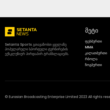
მეტი
ᲤᲔᲮᲑᲣᲠᲗᲘ
Setanta Sports გთავაზობთ ყველაზე
MMA
პოპულარული სპორტული ტურნირების
ᲙᲐᲚᲐᲗᲑᲣᲠᲗᲘ
ექსკლუზიურ პირდაპირ ტრანსლაციებს.
ᲠᲑᲝᲚᲐ
ᲩᲝᲒᲑᲣᲠᲗᲘ
© Eurasian Broadcasting Enterprise Limited 2023 All rights res