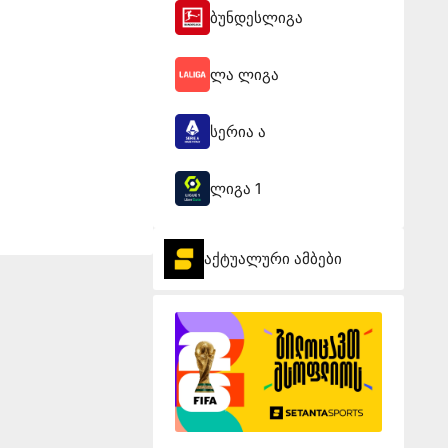
ბუნდესლიგა
ლა ლიგა
სერია ა
ლიგა 1
აქტუალური ამბები