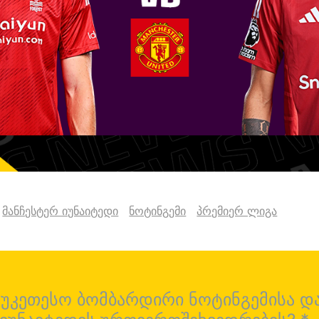
მანჩესტერ იუნაიტედი
ნოტინგემი
პრემიერ ლიგა
საუკეთესო ბომბარდირი ნოტინგემისა დ