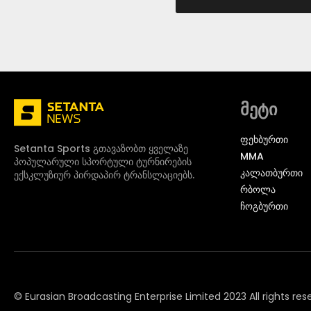
მეტი
ᲤᲔᲮᲑᲣᲠᲗᲘ
Setanta Sports გთავაზობთ ყველაზე
MMA
პოპულარული სპორტული ტურნირების
ᲙᲐᲚᲐᲗᲑᲣᲠᲗᲘ
ექსკლუზიურ პირდაპირ ტრანსლაციებს.
ᲠᲑᲝᲚᲐ
ᲩᲝᲒᲑᲣᲠᲗᲘ
© Eurasian Broadcasting Enterprise Limited 2023 All rights res