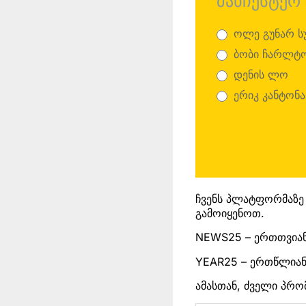
მანჩესტერ
United
ოლე გუნარ ს
ბობი ჩარლტ
დენის ლო
ერიკ კანტონა
ჩვენს პლატფორმაზე
გამოიყენოთ.
NEWS25 – ერთთვიან
YEAR25 – ერთწლიან
ამასთან, ძველი პრ