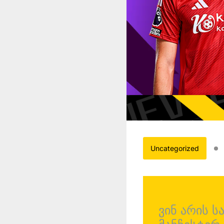
Uncategorized
Nottingham
Forest vs
ვინ არის 
Manchester