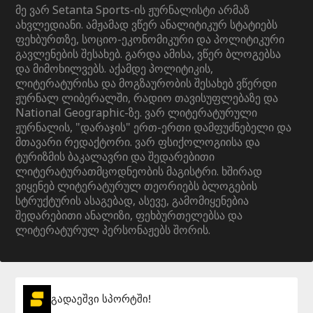
მე ვარ Setanta Sports-ის ჟურნალისტი არმაზ
ახვლედიანი. ამჟამად ვწერ ანალიტიკურ სტატიებს
ფეხბურთზე, სოციო-ეკონომიკური და პოლიტიკური
გავლენების შესახებ. გარდა ამისა, ვწერ ბლოგებსა
და მიმოხილვებს. აქამდე პოლიტიკის,
ლიტერატურისა და მოგზაურობის შესახებ ვწერდი
ჟურნალ ლიბერალში, რადიო თავისუფლებაზე და
National Geographic-ზე. ვარ ლიტერატურული
ჟურნალის, "დარაჯის" ერთ-ერთი დამფუძნებელი და
მთავარი რედაქტორი. ვარ ფსიქოლოგიისა და
ტურიზმის ბაკალავრი და შედარებითი
ლიტერატურათმცოდნეობის მაგისტრი. ხშირად
ვიყენებ ლიტერატურულ თეორიებს ბლოგების
სტრუქტურის ასაგებად, ასევე, გამომიყენებია
შედარებითი ანალიზი, ფეხბურთელებსა და
ლიტერატურულ პერსონაჟებს შორის.
გადაეშვი სპორტში!