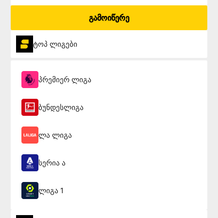
გამოიწერე
ტოპ ლიგები
პრემიერ ლიგა
ბუნდესლიგა
ლა ლიგა
სერია ა
ლიგა 1