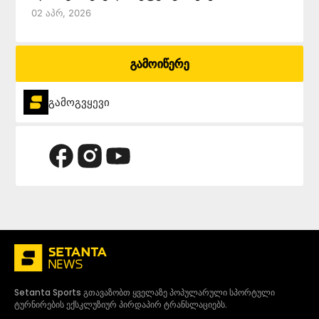
02 Აპრ, 2026
გამოიწერე
გამოგვყევი
Setanta Sports გთავაზობთ ყველაზე პოპულარული სპორტული
ტურნირების ექსკლუზიურ პირდაპირ ტრანსლაციებს.