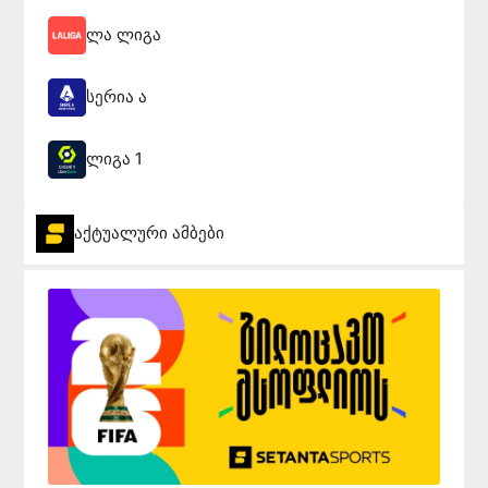
ლა ლიგა
სერია ა
ლიგა 1
აქტუალური ამბები