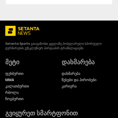
Setanta Sports გთავაზობთ ყველაზე პოპულარული სპორტული
ტურნირების ექსკლუზიურ პირდაპირ ტრანსლაციებს.
მეტი
დახმარება
ᲤᲔᲮᲑᲣᲠᲗᲘ
დახმარება
MMA
წესები და პირობები
ᲙᲐᲚᲐᲗᲑᲣᲠᲗᲘ
კარიერა
ᲠᲑᲝᲚᲐ
ᲩᲝᲒᲑᲣᲠᲗᲘ
გვიყურეთ სმარტფონით