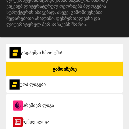
ლიტერატურათმცოდნეობის მაგისტრი. ხშირად
ვიყენებ ლიტერატურულ თეორიებს ბლოგების
სტრუქტურის ასაგებად, ასევე, გამომიყენებია
შედარებითი ანალიზი, ფეხბურთელებსა და
ლიტერატურულ პერსონაჟებს შორის.
გადაეშვი სპორტში!
გამოიწერე
ტოპ ლიგები
პრემიერ ლიგა
ბუნდესლიგა