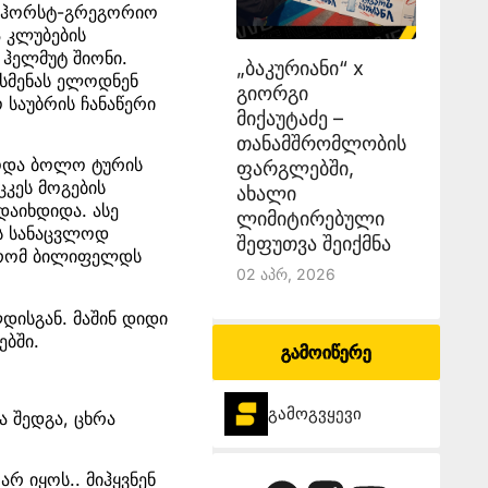
ა ჰორსტ-გრეგორიო
ა კლუბების
 ჰელმუტ შიონი.
„ბაკურიანი“ x
ოსმენას ელოდნენ
გიორგი
საუბრის ჩანაწერი
მიქაუტაძე –
თანამშრომლობის
ბოდა ბოლო ტურის
ფარგლებში,
ცკეს მოგების
ახალი
აიხდიდა. ასე
ლიმიტირებული
ის სანაცვლოდ
შეფუთვა შეიქმნა
 რომ ბილიფელდს
02 Აპრ, 2026
დისგან. მაშინ დიდი
ებში.
გამოიწერე
გამოგვყევი
ა შედგა, ცხრა
არ იყოს.. მიჰყვნენ