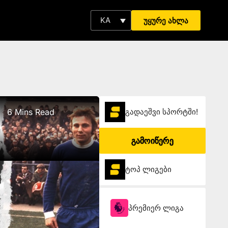
KA
უყურე ახლა
6 Mins Read
გადაეშვი სპორტში!
გამოიწერე
ტოპ ლიგები
პრემიერ ლიგა