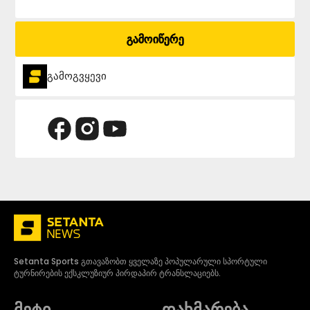
გამოიწერე
გამოგვყევი
Setanta Sports გთავაზობთ ყველაზე პოპულარული სპორტული
ტურნირების ექსკლუზიურ პირდაპირ ტრანსლაციებს.
მეტი
დახმარება