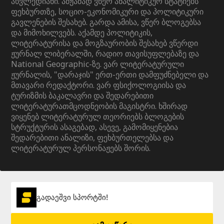
ახვლედიანი. ამჟამად ვწერ ანალიტიკურ სტატიებს
ფეხბურთზე, სოციო-ეკონომიკური და პოლიტიკური
გავლენების შესახებ. გარდა ამისა, ვწერ ბლოგებსა
და მიმოხილვებს. აქამდე პოლიტიკის,
ლიტერატურისა და მოგზაურობის შესახებ ვწერდი
ჟურნალ ლიბერალში, რადიო თავისუფლებაზე და
National Geographic-ზე. ვარ ლიტერატურული
ჟურნალის, "დარაჯის" ერთ-ერთი დამფუძნებელი და
მთავარი რედაქტორი. ვარ ფსიქოლოგიისა და
ტურიზმის ბაკალავრი და შედარებითი
ლიტერატურათმცოდნეობის მაგისტრი. ხშირად
ვიყენებ ლიტერატურულ თეორიებს ბლოგების
სტრუქტურის ასაგებად, ასევე, გამომიყენებია
შედარებითი ანალიზი, ფეხბურთელებსა და
ლიტერატურულ პერსონაჟებს შორის.
გადაეშვი სპორტში!