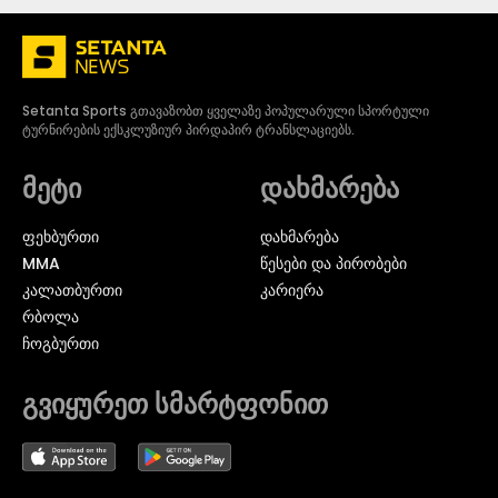
Setanta Sports გთავაზობთ ყველაზე პოპულარული სპორტული
ტურნირების ექსკლუზიურ პირდაპირ ტრანსლაციებს.
მეტი
დახმარება
ᲤᲔᲮᲑᲣᲠᲗᲘ
დახმარება
MMA
წესები და პირობები
ᲙᲐᲚᲐᲗᲑᲣᲠᲗᲘ
კარიერა
ᲠᲑᲝᲚᲐ
ᲩᲝᲒᲑᲣᲠᲗᲘ
გვიყურეთ სმარტფონით