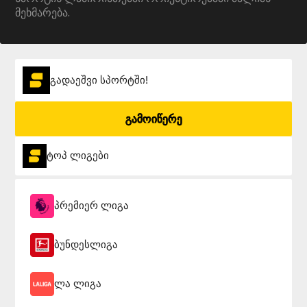
მეხმარება.
გადაეშვი სპორტში!
გამოიწერე
ტოპ ლიგები
პრემიერ ლიგა
ბუნდესლიგა
ლა ლიგა