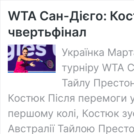
WTA Сан-Дієго: Ко
чвертьфінал
Українка Март
турніру WTA С
Тайлу Престон
Костюк Після перемоги у
першому колі, Костюк з
Австралії Тайлою Престо