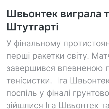
Швьонтек виграла т
Штутгарті
У фінальному протистоян
перші ракетки світу. Ма
завершився впевненою 
тенісистки. Іга Швьонте
поспіль у фіналі грунтов
зійшлися Іга Швьонтек та