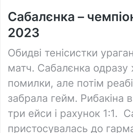
Сабалєнка – чемпіон
2023
Обидві тенісистки урага
матч. Сабалєнка одразу 
помилки, але потім реаб
забрала гейм. Рибакіна 
три ейси і рахунок 1:1.
пристосувалась до гарм