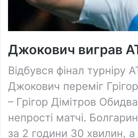
Джокович виграв A
Відбувся фінал турніру 
Джокович переміг Грігор
– Грігор Дімітров Обидва
непрості матчі. Болгари
за 2 години 30 хвилин, а