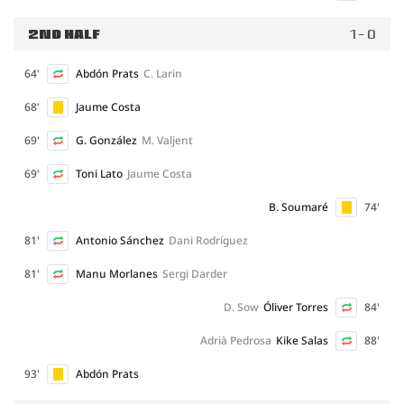
2ND HALF
1 - 0
64'
Abdón Prats
C. Larin
68'
Jaume Costa
69'
G. González
M. Valjent
69'
Toni Lato
Jaume Costa
B. Soumaré
74'
81'
Antonio Sánchez
Dani Rodríguez
81'
Manu Morlanes
Sergi Darder
D. Sow
Óliver Torres
84'
Adrià Pedrosa
Kike Salas
88'
93'
Abdón Prats