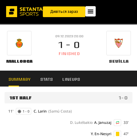
Дивіться зараз
09.12.2023 20:00
1 - 0
FINISHED
Mallorca
Sevilla
SUMMARY
STATS
LINEUPS
1ST HALF
1 - 0
11'
C. Larin
(Samú Costa)
1 - 0
D. Lukébakio
A. Januzaj
33'
Y. En-Nesyri
47'