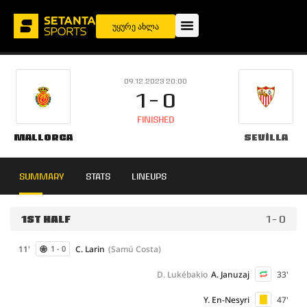
უყურე ახლა
09.12.2023 20:00
1 - 0
FINISHED
Mallorca
Sevilla
SUMMARY
STATS
LINEUPS
1ST HALF
1 - 0
11'
C. Larin
(Samú Costa)
1 - 0
D. Lukébakio
A. Januzaj
33'
Y. En-Nesyri
47'