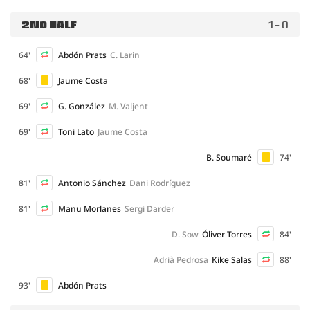
2ND HALF
1 - 0
64'
Abdón Prats
C. Larin
68'
Jaume Costa
69'
G. González
M. Valjent
69'
Toni Lato
Jaume Costa
B. Soumaré
74'
81'
Antonio Sánchez
Dani Rodríguez
81'
Manu Morlanes
Sergi Darder
D. Sow
Óliver Torres
84'
Adrià Pedrosa
Kike Salas
88'
93'
Abdón Prats