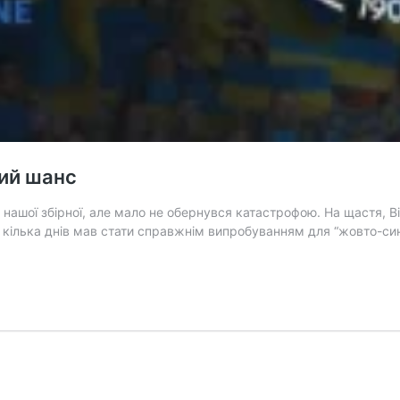
гий шанс
нашої збірної, але мало не обернувся катастрофою. На щастя, Ві
за кілька днів мав стати справжнім випробуванням для “жовто-си