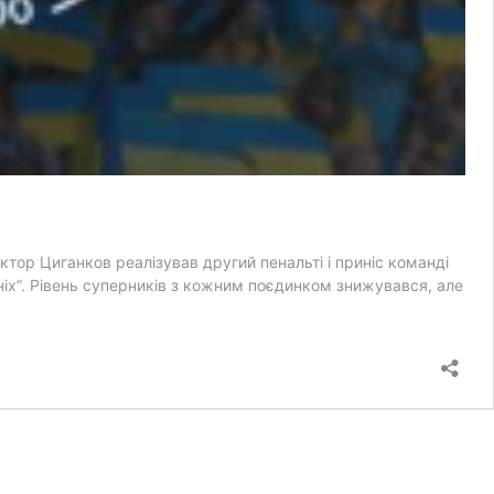
ктор Циганков реалізував другий пенальті і приніс команді
ніх”. Рівень суперників з кожним поєдинком знижувався, але