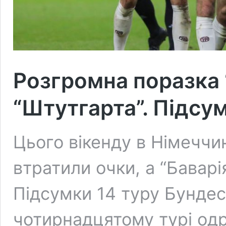
Розгромна поразка “Б
“Штутгарта”. Підсум
Цього вікенду в Німеччин
втратили очки, а “Баварія
Підсумки 14 туру Бундесл
чотирнадцятому турі одр