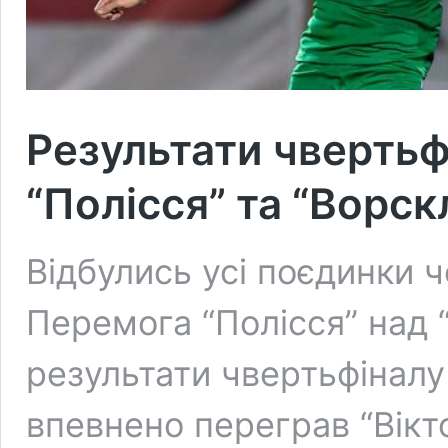
Результати чвертьф
“Полісся” та “Ворс
Відбулись усі поєдинки ч
Перемога “Полісся” над 
результати чвертьфіналу
впевнено переграв “Вікто