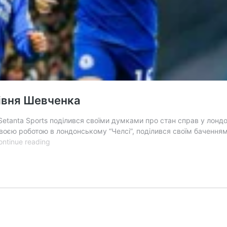
рівня Шевченка
Setanta Sports поділився своїми думками про стан справ у лонд
оєю роботою в лондонському “Челсі”, поділився своїм баченням п
Грант:
ontinue reading
Мудрику
буде
важко
досягти
рівня
Шевченка