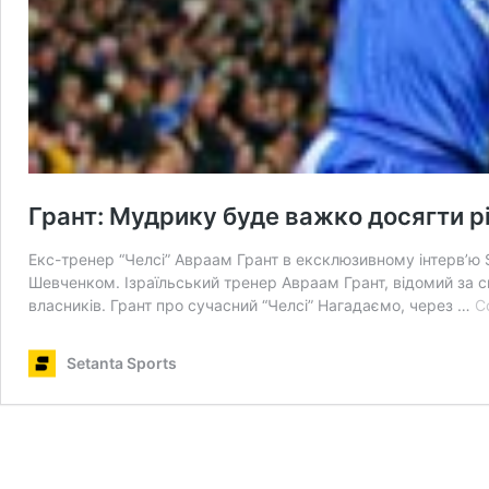
Грант: Мудрику буде важко досягти 
Екс-тренер “Челсі” Авраам Грант в ексклюзивному інтерв’ю 
Шевченком. Ізраїльський тренер Авраам Грант, відомий за св
власників. Грант про сучасний “Челсі” Нагадаємо, через …
C
Setanta Sports