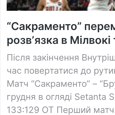
“Сакраменто” перемі
розвʼязка в Мілвокі
Після закінчення Внутрі
час повертатися до рути
Матч “Сакраменто” – “Бру
грудня в огляді Setanta S
133:129 OT Перший матч 