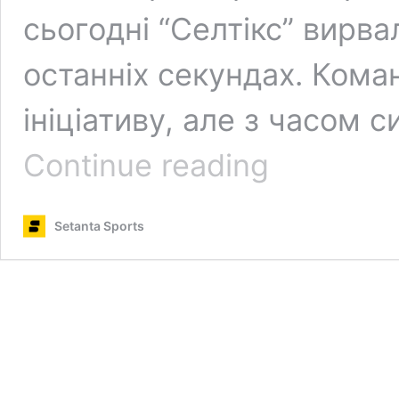
сьогодні “Селтікс” вирва
останніх секундах. Кома
ініціативу, але з часом 
Результати
Continue reading
НБА:
“Бостон”
і
Setanta Sports
“Сакраменто”
знову
перемогли