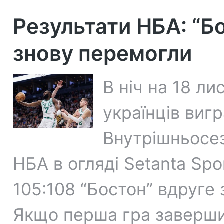
Результати НБА: “Бо
знову перемогли
В ніч на 18 л
українців вигр
Внутрішньосез
НБА в огляді Setanta Spor
105:108 “Бостон” вдруге 
Якщо перша гра завершил