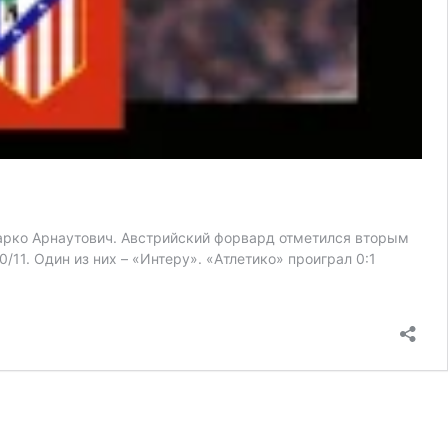
Марко Арнаутович. Австрийский форвард отметился вторым
11. Один из них – «Интеру». «Атлетико» проиграл 0:1