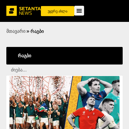
უყურე ახლა
მთავარი
»
რაგბი
რაგბი