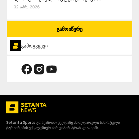
02 Აპრ, 2026
გამოიწერე
გამოგვყევი
Setanta Sports გთავაზობთ ყველაზე პოპულარული სპორტული
ტურნირების ექსკლუზიურ პირდაპირ ტრანსლაციებს.