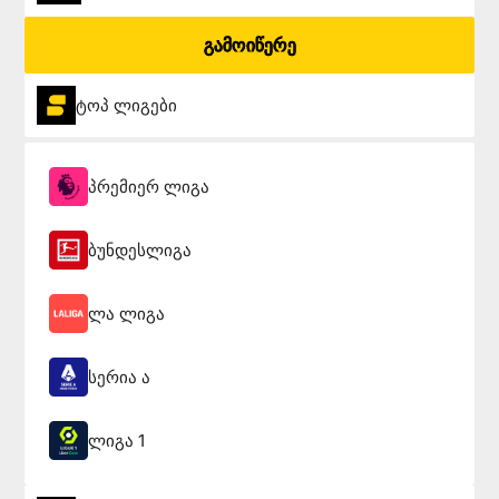
გამოიწერე
ტოპ ლიგები
პრემიერ ლიგა
ბუნდესლიგა
ლა ლიგა
სერია ა
ლიგა 1