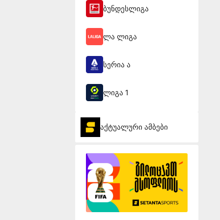
ბუნდესლიგა
ლა ლიგა
სერია ა
ლიგა 1
აქტუალური ამბები