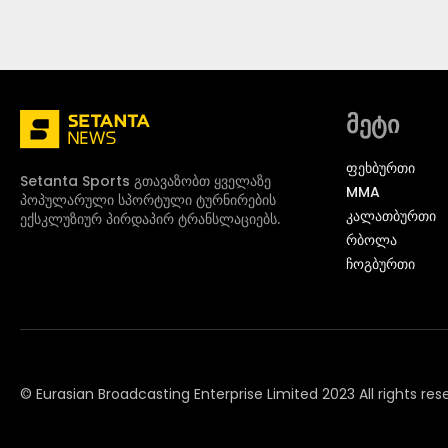
მეტი
ᲤᲔᲮᲑᲣᲠᲗᲘ
Setanta Sports გთავაზობთ ყველაზე
MMA
პოპულარული სპორტული ტურნირების
ᲙᲐᲚᲐᲗᲑᲣᲠᲗᲘ
ექსკლუზიურ პირდაპირ ტრანსლაციებს.
ᲠᲑᲝᲚᲐ
ᲩᲝᲒᲑᲣᲠᲗᲘ
© Eurasian Broadcasting Enterprise Limited 2023 All rights res