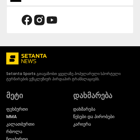
Setanta Sports გთავაზობთ ყველაზე პოპულარული სპორტული
ტურნირების ექსკლუზიურ პირდაპირ ტრანსლაციებს.
მეტი
დახმარება
ᲤᲔᲮᲑᲣᲠᲗᲘ
დახმარება
MMA
წესები და პირობები
ᲙᲐᲚᲐᲗᲑᲣᲠᲗᲘ
კარიერა
ᲠᲑᲝᲚᲐ
ᲩᲝᲒᲑᲣᲠᲗᲘ