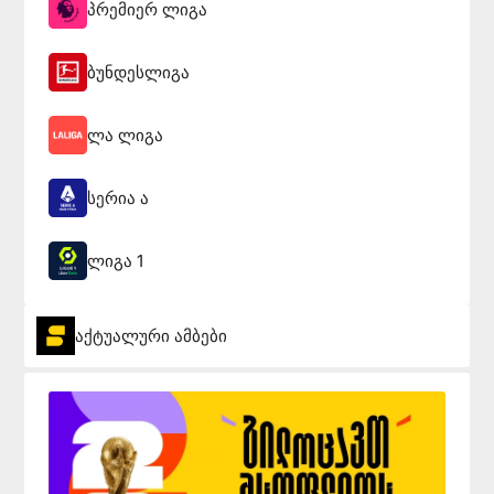
პრემიერ ლიგა
ბუნდესლიგა
ლა ლიგა
სერია ა
ლიგა 1
აქტუალური ამბები