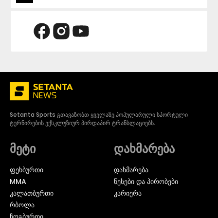
Setanta Sports გთავაზობთ ყველაზე პოპულარული სპორტული
ტურნირების ექსკლუზიურ პირდაპირ ტრანსლაციებს.
მეტი
დახმარება
ᲤᲔᲮᲑᲣᲠᲗᲘ
დახმარება
MMA
წესები და პირობები
ᲙᲐᲚᲐᲗᲑᲣᲠᲗᲘ
კარიერა
ᲠᲑᲝᲚᲐ
ᲩᲝᲒᲑᲣᲠᲗᲘ