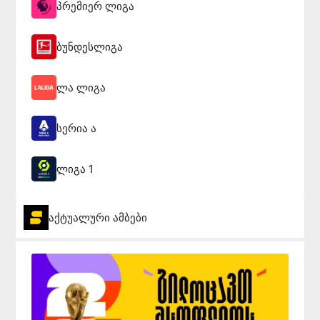
პრემიერ ლიგა
ბუნდესლიგა
ლა ლიგა
სერია ა
ლიგა 1
აქტუალური ამბები