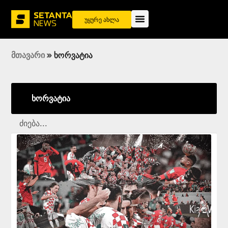
უყურე ახლა
მთავარი
»
ხორვატია
ხორვატია