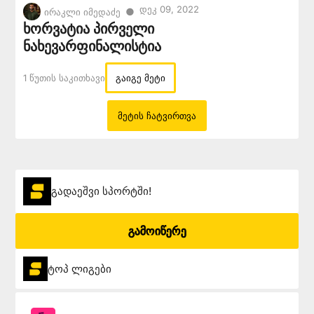
Დეკ 09, 2022
●
ირაკლი იმედაძე
ხორვატია პირველი
ნახევარფინალისტია
1 Წუთის Საკითხავი
გაიგე მეტი
მეტის ჩატვირთვა
გადაეშვი სპორტში!
გამოიწერე
ტოპ ლიგები