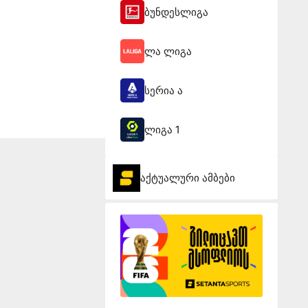
ბუნდესლიგა
ლა ლიგა
სერია ა
ლიგა 1
აქტუალური ამბები