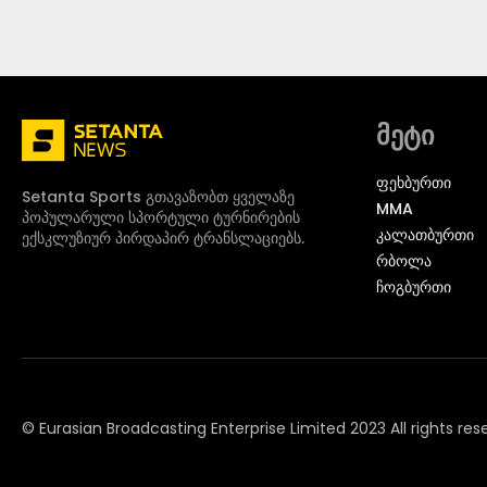
მეტი
ᲤᲔᲮᲑᲣᲠᲗᲘ
Setanta Sports გთავაზობთ ყველაზე
MMA
პოპულარული სპორტული ტურნირების
ᲙᲐᲚᲐᲗᲑᲣᲠᲗᲘ
ექსკლუზიურ პირდაპირ ტრანსლაციებს.
ᲠᲑᲝᲚᲐ
ᲩᲝᲒᲑᲣᲠᲗᲘ
© Eurasian Broadcasting Enterprise Limited 2023 All rights res