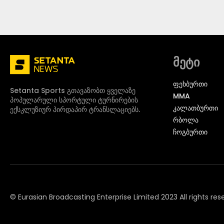
მეტი
ᲤᲔᲮᲑᲣᲠᲗᲘ
Setanta Sports გთავაზობთ ყველაზე
MMA
პოპულარული სპორტული ტურნირების
ᲙᲐᲚᲐᲗᲑᲣᲠᲗᲘ
ექსკლუზიურ პირდაპირ ტრანსლაციებს.
ᲠᲑᲝᲚᲐ
ᲩᲝᲒᲑᲣᲠᲗᲘ
© Eurasian Broadcasting Enterprise Limited 2023 All rights res