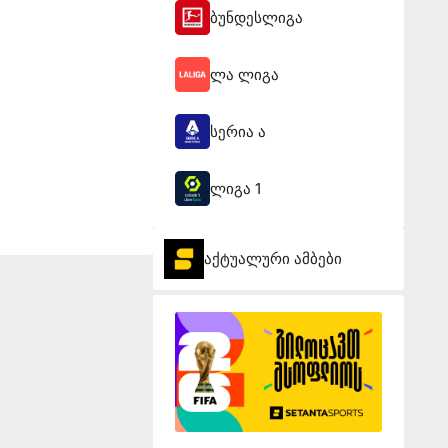
ბუნდესლიგა
ლა ლიგა
სერია ა
ლიგა 1
აქტუალური ამბები