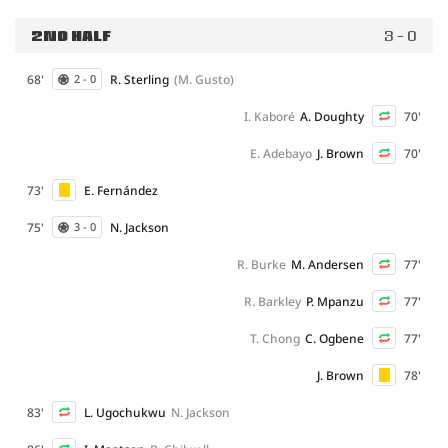
2ND HALF
3 - 0
68'
R. Sterling
(M. Gusto)
2 - 0
I. Kaboré
A. Doughty
70'
E. Adebayo
J. Brown
70'
73'
E. Fernández
75'
N. Jackson
3 - 0
R. Burke
M. Andersen
77'
R. Barkley
P. Mpanzu
77'
T. Chong
C. Ogbene
77'
J. Brown
78'
83'
L. Ugochukwu
N. Jackson