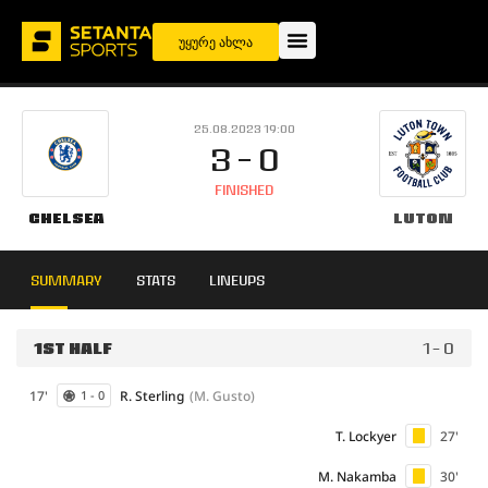
უყურე ახლა
25.08.2023 19:00
3 - 0
FINISHED
Chelsea
Luton
SUMMARY
STATS
LINEUPS
1ST HALF
1 - 0
17'
R. Sterling
(M. Gusto)
1 - 0
T. Lockyer
27'
M. Nakamba
30'