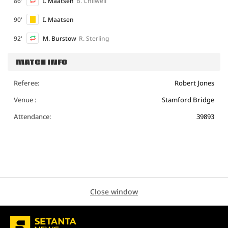
86'
I. Maatsen
B. Chilwell
90'
I. Maatsen
92'
M. Burstow
R. Sterling
MATCH INFO
Referee:
Robert Jones
Venue :
Stamford Bridge
Attendance:
39893
Close window