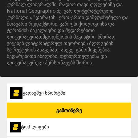
ჟურნალ ლიბერალში, რადიო თავისუფლებაზე და
National Geographic-ზე. ვარ ლიტერატურული
ჟურნალის, "დარაჯის" ერთ-ერთი დამფუძნებელი და
მთავარი რედაქტორი. ვარ ფსიქოლოგიისა და
ტურიზმის ბაკალავრი და შედარებითი
ლიტერატურათმცოდნეობის მაგისტრი. ხშირად
ვიყენებ ლიტერატურულ თეორიებს ბლოგების
სტრუქტურის ასაგებად, ასევე, გამომიყენებია
შედარებითი ანალიზი, ფეხბურთელებსა და
ლიტერატურულ პერსონაჟებს შორის.
გადაეშვი სპორტში!
გამოიწერე
ტოპ ლიგები