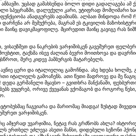
 ამბავში. უცბად გამახსენდა ბოლო დიდი გადალაგება ამ ქვ
ილი სპეცრაზმი, დალუქული კარი, უტიფრად მომღიმარი ხა
უფუნქციობა ანადგურებს ადამიანს. ალბათ მინდოდა რომ რ
 დარჩენა არ მემუქრება, მაგრამ ეს ტკივილის მაზოხისტურ
 მაინც დავიკმაყოფილე. მცირედით მაინც გავიგე რას ნიშ
თ, ვისაუზმეთ და ნაკრების ვარჯიშისკენ გავეშურეთ ფელბე
მოვხტით, ტაქსმა ისევ ძალიან ბევრი მოითხოვა და დავრჩი
ვუსწროთ, მერე კიდევ ჰამბურგის მატარებელს.
 ავწიე ცერი და იტალიელიც გამოჩნდა. ასე ხდება ხოლმე, 
რთი იტალიელს გამოაჩენს. ათი წუთი მადროვე და მე წაგიყ
 დედა გერმანელი მყავსო – გვითხრა მანქანაში, ფეხბურთ
ებს ვუყურებ, ორივე ქვეყანას ვქომაგობ და როგორც წესი,
ო.
 ავტობუსმაც ჩაგვიარა და მარიომაც მიადგა! ზუსტად მივე
ეშურეთ ვარჯიშისკენ.
ც ამჯერად უვარჯიშია, ნეტავ რას გრძნობს ახლა? ისტორ
ს ერთხელ ეძლევა ასეთი შანსი, დიდებული სეზონი ჰქონ
პიონატისთვის და ამხანაგურ შეხვედრაში ყველაფერი დას