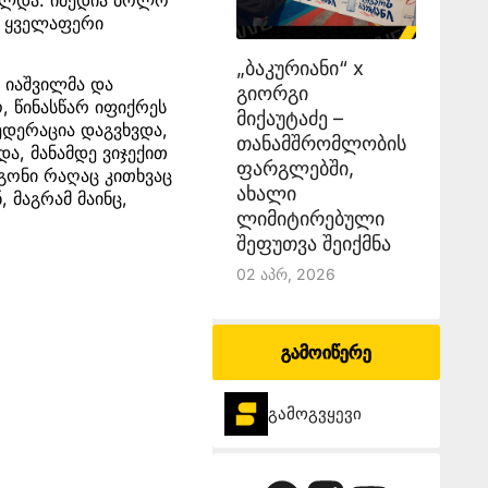
ში ყველაფერი
„ბაკურიანი“ x
 იაშვილმა და
გიორგი
, წინასწარ იფიქრეს
მიქაუტაძე –
ედერაცია დაგვხვდა,
თანამშრომლობის
და, მანამდე ვიჯექით
ფარგლებში,
მგონი რაღაც კითხვაც
ახალი
 მაგრამ მაინც,
ლიმიტირებული
შეფუთვა შეიქმნა
02 Აპრ, 2026
გამოიწერე
გამოგვყევი