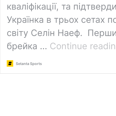
кваліфікації, та підтверд
Українка в трьох сетах п
світу Селін Наеф. Перши
брейка …
Continue readi
Setanta Sports