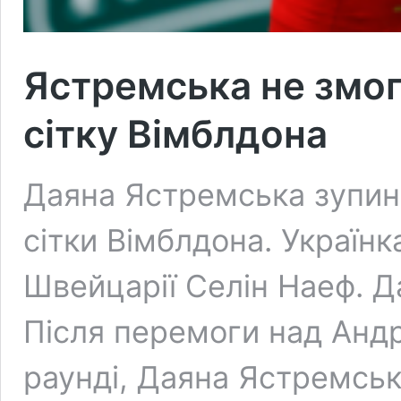
Ястремська не змог
сітку Вімблдона
Даяна Ястремська зупини
сітки Вімблдона. Україн
Швейцарії Селін Наеф. 
Після перемоги над Анд
раунді, Даяна Ястремськ