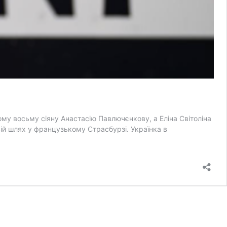
ому восьму сіяну Анастасію Павлючєнкову, а Еліна Світоліна
свій шлях у французькому Страсбурзі. Українка в