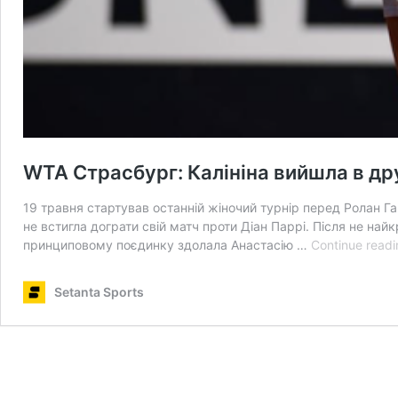
WTA Страсбург: Калініна вийшла в др
19 травня стартував останній жіночий турнір перед Ролан Га
не встигла дограти свій матч проти Діан Паррі. Після не най
принциповому поєдинку здолала Анастасію …
Continue readi
Setanta Sports