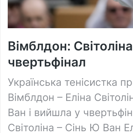
Вімблдон: Світоліна
чвертьфінал
Українська тенісистка п
Вімблдон – Еліна Світол
Ван і вийшла у чвертьфін
Світоліна – Сінь Ю Ван Е