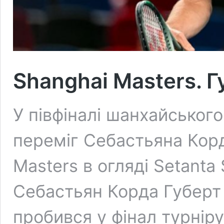
Shanghai Masters. Г
У півфіналі шанхайськог
переміг Себастьяна Корд
Masters в огляді Setanta 
Себастьян Корда Губерт 
пробився у фінал турніру