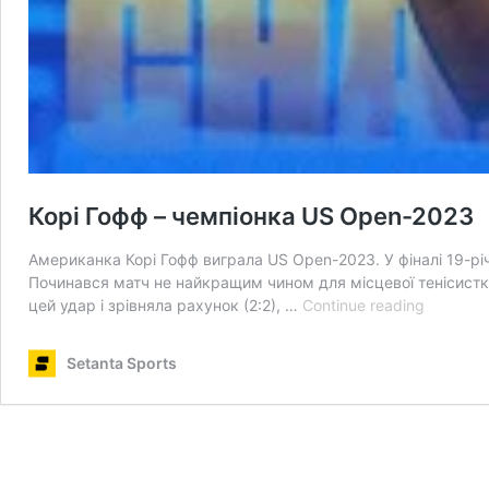
Корі Гофф – чемпіонка US Open-2023
Американка Корі Гофф виграла US Open-2023. У фіналі 19-річ
Починався матч не найкращим чином для місцевої тенісистки
Корі
цей удар і зрівняла рахунок (2:2), …
Continue reading
Гофф
–
Setanta Sports
чемпіон
US
Open-
2023