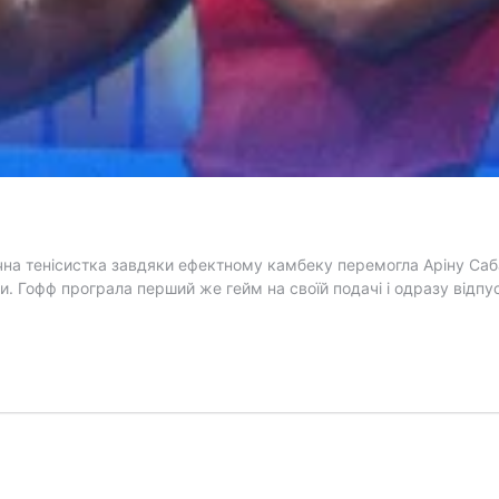
на тенісистка завдяки ефектному камбеку перемогла Аріну Сабалє
. Гофф програла перший же гейм на своїй подачі і одразу відпус
ка