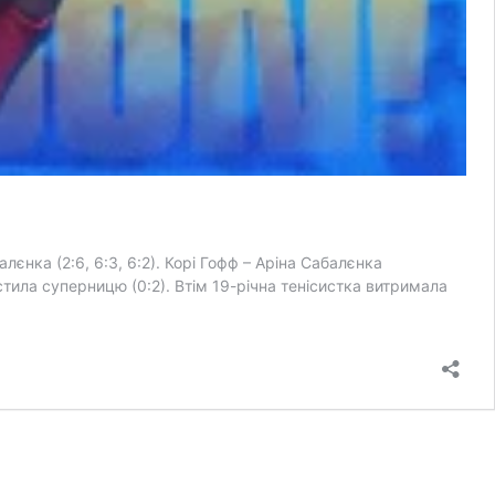
нка (2:6, 6:3, 6:2). Корі Гофф – Аріна Сабалєнка
тила суперницю (0:2). Втім 19-річна тенісистка витримала