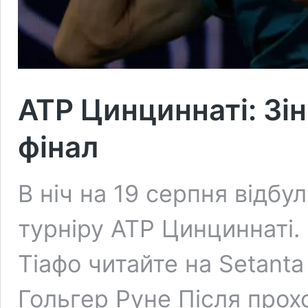
ATP Цинциннаті: Зі
фінал
В ніч на 19 серпня відбу
турніру ATP Цинциннаті.
Тіафо читайте на Setanta
Гольгер Руне Після прохо