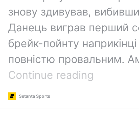
знову здивував, вибивши 
Данець виграв перший с
брейк-пойнту наприкінці 
повністю провальним. А
ATP
Continue reading
Цинциннаті:
Зіннер
та
Setanta Sports
Тіафо
вийшли
у
фінал