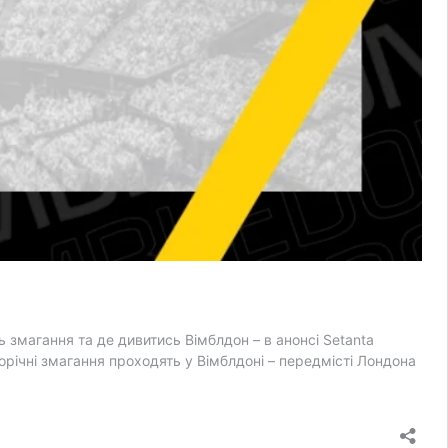
ь змагання та де дивитись Вімблдон – в анонсі Setanta
орічні змагання проходять у Вімблдоні – передмісті Лондона