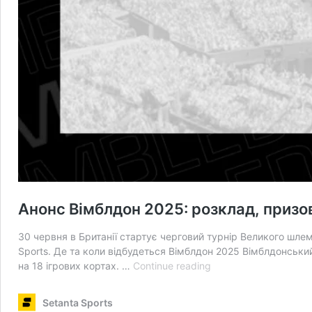
Анонс Вімблдон 2025: розклад, призо
30 червня в Британії стартує черговий турнір Великого шлем
Sports. Де та коли відбудеться Вімблдон 2025 Вімблдонський
Анонс
на 18 ігрових кортах. …
Continue reading
Вімблдон
2025:
Setanta Sports
розклад,