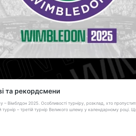
ві та рекордсмени
у – Вімблдон 2025. Особливості турніру, розклад, хто пропустит
 турнір – третій турнір Великого шлему у календарному році. Щ