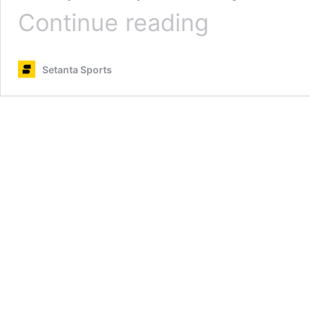
Анонс
Continue reading
турніру
Madrid
Open
Setanta Sports
та
де
дивитись