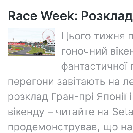
Race Week: Розклад 
Цього тижня п
гоночний віке
фантастичної г
перегони завітають на л
розклад Гран-прі Японії і
вікенду – читайте на Seta
продемонстрував, що нав