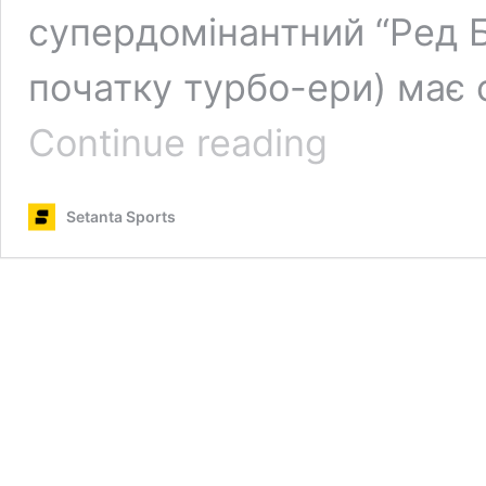
супердомінантний “Ред Б
початку турбо-ери) має с
Race
Continue reading
Week:
Розклад
Гран-
Setanta Sports
прі
Японії