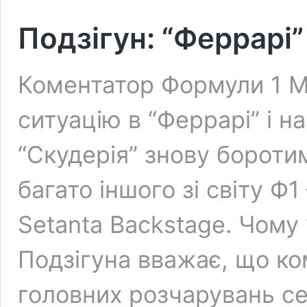
Подзігун: “Феррарі”
Коментатор Формули 1 М
ситуацію в “Феррарі” і н
“Скудерія” знову боротим
багато іншого зі світу Ф
Setanta Backstage. Чому 
Подзігуна вважає, що ко
головних розчарувань се