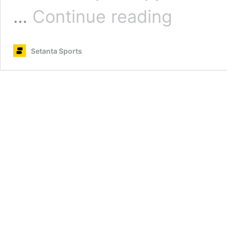
Подзігун:
…
Continue reading
“Феррарі”
–
біль
Setanta Sports
цього
сезону