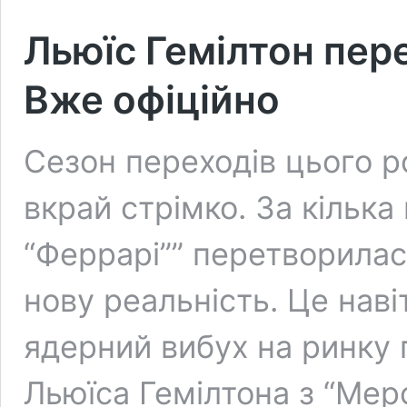
Льюїс Гемілтон пере
Вже офіційно
Сезон переходів цього ро
вкрай стрімко. За кілька
“Феррарі”” перетворилас
нову реальність. Це нав
ядерний вибух на ринку 
Льюїса Гемілтона з “Мерс