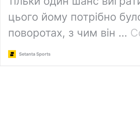
тільки один шанс виграти
цього йому потрібно бул
поворотах, з чим він …
C
Setanta Sports