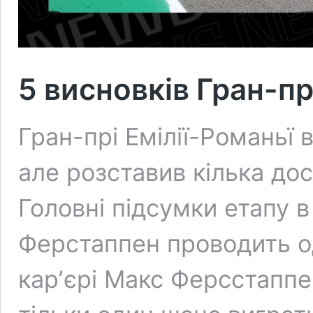
5 висновків Гран-пр
Гран-прі Емілії-Романьї
але розставив кілька до
Головні підсумки етапу в 
Ферстаппен проводить од
карʼєрі Макс Ферсстаппе