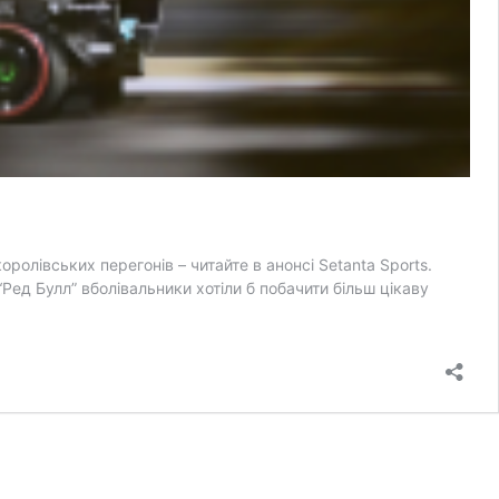
олівських перегонів – читайте в анонсі Setanta Sports.
 “Ред Булл” вболівальники хотіли б побачити більш цікаву