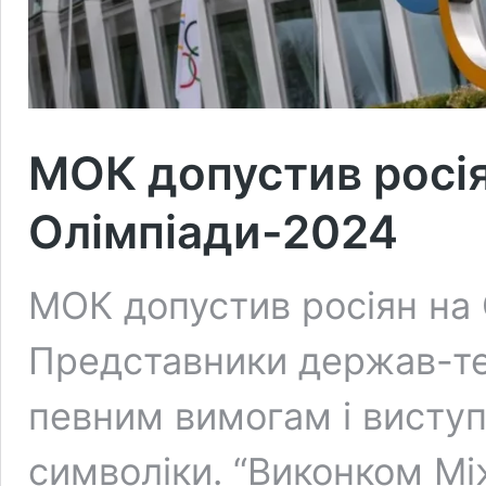
МОК допустив росіян
Олімпіади-2024
МОК допустив росіян на 
Представники держав-те
певним вимогам і виступ
символіки. “Виконком Мі