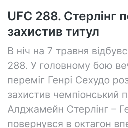
UFC 288. Стерлінг 
захистив титул
В ніч на 7 травня відбу
288. У головному бою в
переміг Генрі Сехудо ро
захистив чемпіонський по
Алджамейн Стерлінг – Г
повернувся в октагон впе