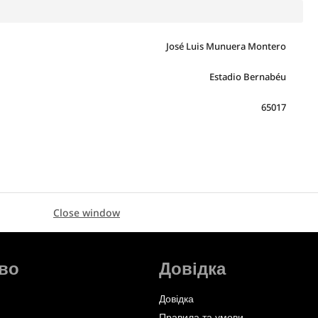
José Luis Munuera Montero
Estadio Bernabéu
65017
Close window
во
Довідка
Довідка
Правила та умови