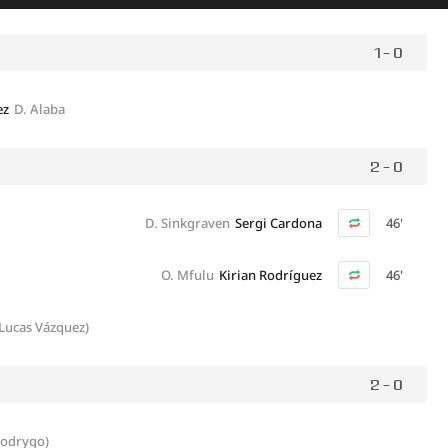
1 - 0
ez
D. Alaba
2 - 0
D. Sinkgraven
Sergi Cardona
46'
O. Mfulu
Kirian Rodríguez
46'
(Lucas Vázquez)
2 - 0
Rodrygo)