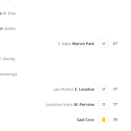
s
B. Díaz
or
Joselu
S. Kaba
Marvin Park
57'
F. Mendy
Camavinga
Javi Muñoz
E. Loiodice
77'
Jonathan Viera
M. Perrone
77'
Saúl Coco
79'