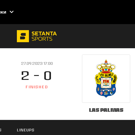
нки
27.09.2023 17:00
2 - 0
FINISHED
Las Palmas
S
LINEUPS