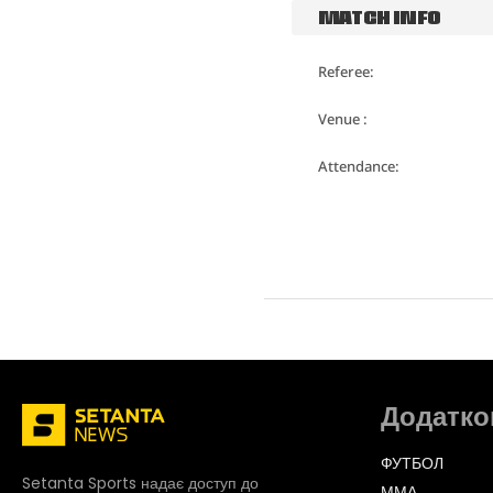
MATCH INFO
Referee:
Venue :
Attendance:
Додатко
ФУТБОЛ
Setanta Sports надає доступ до
ММА