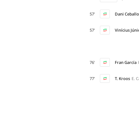
57'
Dani Ceballo
57'
Vinícius Júni
76'
Fran García
77'
T. Kroos
E. 