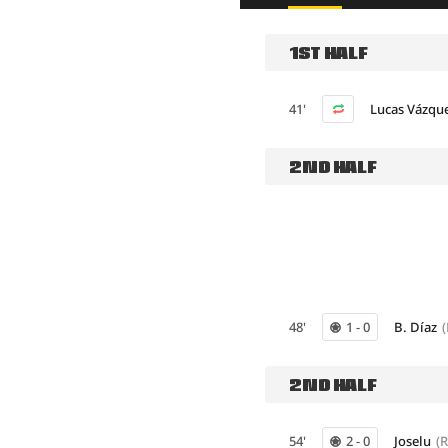
1ST HALF
41'
Lucas Vázqu
2ND HALF
48'
1 - 0
B. Díaz
2ND HALF
54'
2 - 0
Joselu
(