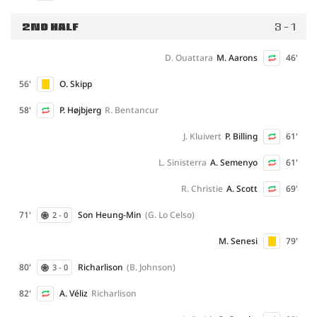
2ND HALF
3 - 1
D. Ouattara
M. Aarons
46'
56'
O. Skipp
58'
P. Højbjerg
R. Bentancur
J. Kluivert
P. Billing
61'
L. Sinisterra
A. Semenyo
61'
R. Christie
A. Scott
69'
71'
Son Heung-Min
(G. Lo Celso)
2 - 0
M. Senesi
79'
80'
Richarlison
(B. Johnson)
3 - 0
82'
A. Véliz
Richarlison