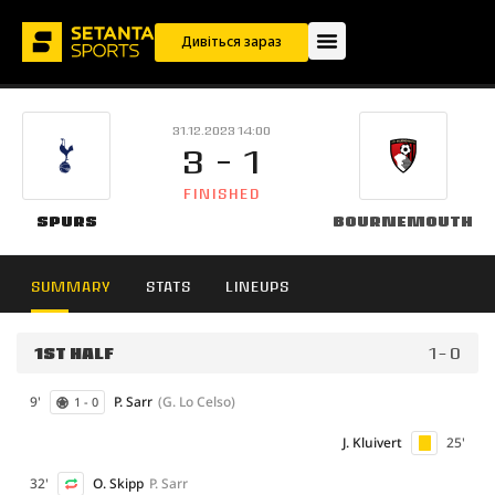
Дивіться зараз
31.12.2023 14:00
3 - 1
FINISHED
Spurs
Bournemouth
SUMMARY
STATS
LINEUPS
1ST HALF
1 - 0
9'
P. Sarr
(G. Lo Celso)
1 - 0
J. Kluivert
25'
32'
O. Skipp
P. Sarr