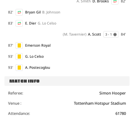
A. Smith
D. Brooks
82'
82'
Bryan Gil
B. Johnson
83'
E. Dier
G. Lo Celso
(M. Tavernier)
A. Scott
84'
3 - 1
87'
Emerson Royal
93'
G. Lo Celso
93'
A. Postecoglou
MATCH INFO
Referee:
Simon Hooper
Venue :
Tottenham Hotspur Stadium
Attendance:
61780