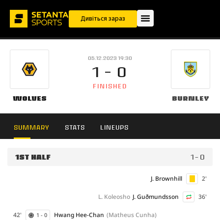
Дивіться зараз
05.12.2023 19:30
1 - 0
FINISHED
Wolves
Burnley
SUMMARY
STATS
LINEUPS
1ST HALF
1 - 0
J. Brownhill
2'
L. Koleosho
J. Guðmunds­son
36'
42'
Hwang Hee-Chan
(Matheus Cunha)
1 - 0