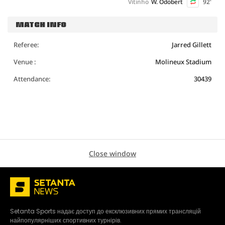
Vitinho
W. Odobert
92'
MATCH INFO
Referee:
Jarred Gillett
Venue :
Molineux Stadium
Attendance:
30439
Close window
Setanta Sports надає доступ до ексклюзивних прямих трансляцій
найпопулярніших спортивних турнірів.