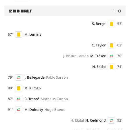
2ND HALF
1 - 0
S. Berge
53'
57'
M. Lemina
C. Taylor
63'
J. Bruun Larsen
M. Trésor
70'
H. Ekdal
74'
79'
J. Bellegarde
Pablo Sarabia
80'
M. Kilman
87'
B. Traoré
Matheus Cunha
91'
M. Doherty
Hugo Bueno
H. Ekdal
N. Redmond
92'