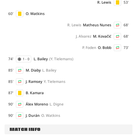
R. Lewis
53'
60'
O. Watkins
R. Lewis
Matheus Nunes
68'
J. Alvarez
M. Kovačić
68'
P. Foden
O. Bobb
73'
74'
L. Bailey
(Y. Tielemans)
1 - 0
85'
M. Diaby
L. Bailey
85'
J. Ramsey
Y. Tielemans
87'
B. Kamara
90'
Álex Moreno
L. Digne
90'
J. Durán
O. Watkins
MATCH INFO