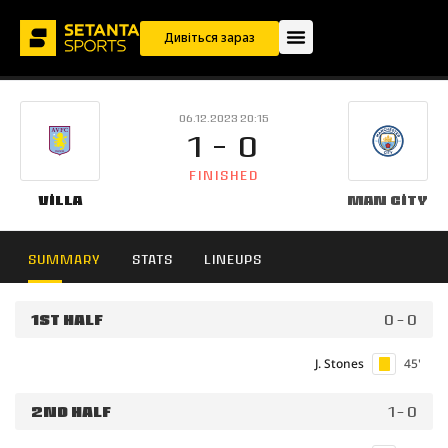
Дивіться зараз
06.12.2023 20:15
1 - 0
FINISHED
Villa
Man City
SUMMARY
STATS
LINEUPS
1ST HALF
0 - 0
J. Stones
45'
2ND HALF
1 - 0